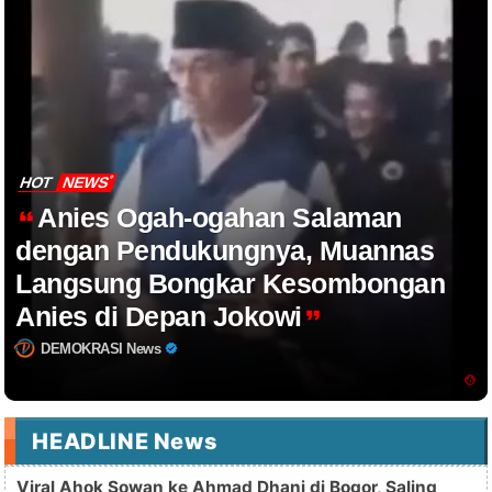
HOT
NEWS
Anies Ogah-ogahan Salaman
dengan Pendukungnya, Muannas
Langsung Bongkar Kesombongan
Anies di Depan Jokowi
DEMOKRASI News
HEADLINE News
Viral Ahok Sowan ke Ahmad Dhani di Bogor, Saling