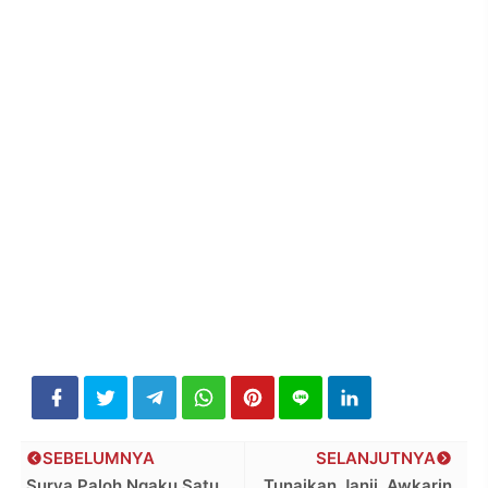
SEBELUMNYA
SELANJUTNYA
Surya Paloh Ngaku Satu
Tunaikan Janji, Awkarin