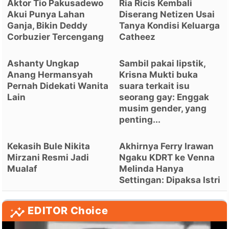
Aktor Tio Pakusadewo
Ria Ricis Kembali
Akui Punya Lahan
Diserang Netizen Usai
Ganja, Bikin Deddy
Tanya Kondisi Keluarga
Corbuzier Tercengang
Catheez
Ashanty Ungkap
Sambil pakai lipstik,
Anang Hermansyah
Krisna Mukti buka
Pernah Didekati Wanita
suara terkait isu
Lain
seorang gay: Enggak
musim gender, yang
penting...
Kekasih Bule Nikita
Akhirnya Ferry Irawan
Mirzani Resmi Jadi
Ngaku KDRT ke Venna
Mualaf
Melinda Hanya
Settingan: Dipaksa Istri
EDITOR Choice