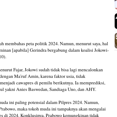
h membahas peta politik 2024. Namun, menurut saya, hal
erminan [apabila] Gerindra bergabung dalam koalisi Jokowi-
10).
menurut Fajar, Jokowi sudah tidak bisa lagi mencalonkan
 dengan Ma'ruf Amin, karena faktor usia, tidak
njadi cawapres di pemilu berikutnya. Ia memprediksi,
cul yakni Anies Baswedan, Sandiaga Uno, dan AHY.
uda ini paling potensial dalam Pilpres 2024. Namun,
 Prabowo, maka tokoh muda ini tampaknya akan mengalai
es di 2024. Konklusinya, Prabowo kemungkinan tidak