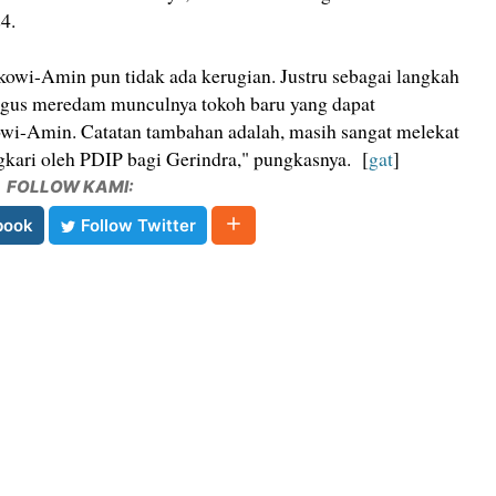
4.
kowi-Amin pun tidak ada kerugian. Justru sebagai langkah
gus meredam munculnya tokoh baru yang dapat
owi-Amin. Catatan tambahan adalah, masih sangat melekat
ingkari oleh PDIP bagi Gerindra," pungkasnya. [
gat
]
FOLLOW KAMI:
book
Follow Twitter