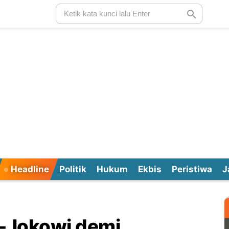
Headline
Politik
Hukum
Ekbis
Peristiwa
J
 -Jokowi demi