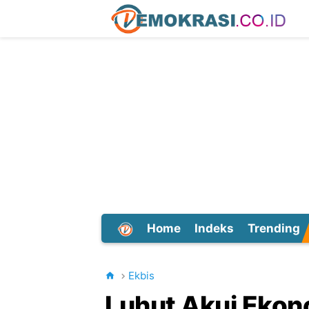
Home
Indeks
Trending
Dunia
Ekbis
Luhut Akui Ekono