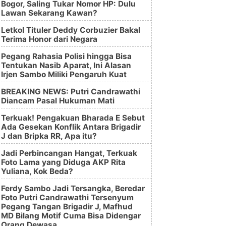
Bogor, Saling Tukar Nomor HP: Dulu
Lawan Sekarang Kawan?
Letkol Tituler Deddy Corbuzier Bakal
Terima Honor dari Negara
Pegang Rahasia Polisi hingga Bisa
Tentukan Nasib Aparat, Ini Alasan
Irjen Sambo Miliki Pengaruh Kuat
BREAKING NEWS: Putri Candrawathi
Diancam Pasal Hukuman Mati
Terkuak! Pengakuan Bharada E Sebut
Ada Gesekan Konflik Antara Brigadir
J dan Bripka RR, Apa itu?
Jadi Perbincangan Hangat, Terkuak
Foto Lama yang Diduga AKP Rita
Yuliana, Kok Beda?
Ferdy Sambo Jadi Tersangka, Beredar
Foto Putri Candrawathi Tersenyum
Pegang Tangan Brigadir J, Mafhud
MD Bilang Motif Cuma Bisa Didengar
Orang Dewasa