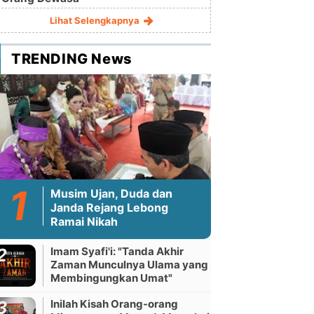
Lihat Selengkapnya
TRENDING News
Musim Ujan, Duda dan
Janda Rejang Lebong
Ramai Nikah
Imam Syafi'i: "Tanda Akhir
Zaman Munculnya Ulama yang
Membingungkan Umat"
Inilah Kisah Orang-orang