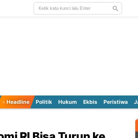
Headline
Politik
Hukum
Ekbis
Peristiwa
J
mi RI Bisa Turun ke