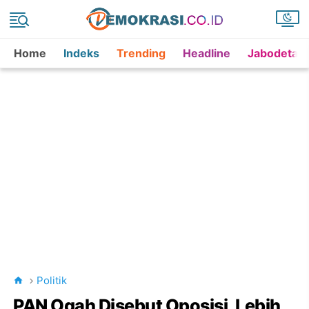
Home
Indeks
Trending
Headline
Jabodetab
Politik
PAN Ogah Disebut Oposisi, Lebih