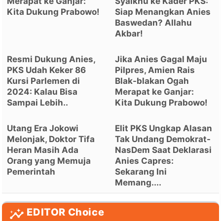
Merapat ke Ganjar:
Syaikhu ke Kader PKS:
Kita Dukung Prabowo!
Siap Menangkan Anies
Baswedan? Allahu
Akbar!
Resmi Dukung Anies,
Jika Anies Gagal Maju
PKS Udah Keker 86
Pilpres, Amien Rais
Kursi Parlemen di
Blak-blakan Ogah
2024: Kalau Bisa
Merapat ke Ganjar:
Sampai Lebih..
Kita Dukung Prabowo!
Utang Era Jokowi
Elit PKS Ungkap Alasan
Melonjak, Doktor Tifa
Tak Undang Demokrat-
Heran Masih Ada
NasDem Saat Deklarasi
Orang yang Memuja
Anies Capres:
Pemerintah
Sekarang Ini
Memang....
EDITOR Choice