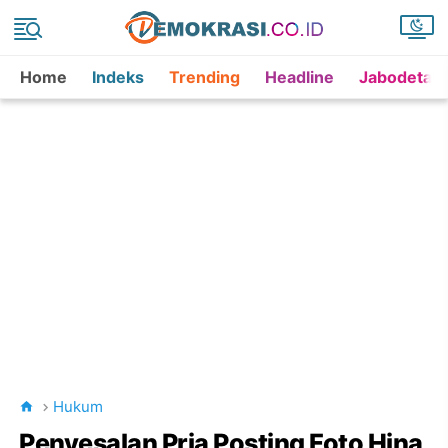
Home
Indeks
Trending
Headline
Jabodetab
Hukum
Penyesalan Pria Posting Foto Hina