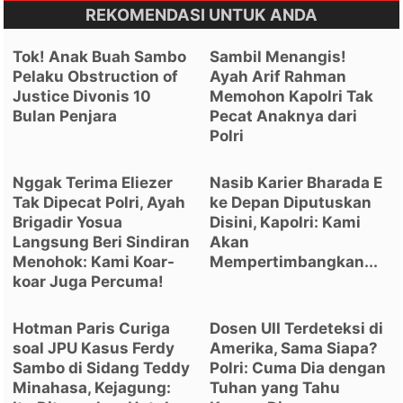
REKOMENDASI UNTUK ANDA
Tok! Anak Buah Sambo
Sambil Menangis!
Pelaku Obstruction of
Ayah Arif Rahman
Justice Divonis 10
Memohon Kapolri Tak
Bulan Penjara
Pecat Anaknya dari
Polri
Nggak Terima Eliezer
Nasib Karier Bharada E
Tak Dipecat Polri, Ayah
ke Depan Diputuskan
Brigadir Yosua
Disini, Kapolri: Kami
Langsung Beri Sindiran
Akan
Menohok: Kami Koar-
Mempertimbangkan...
koar Juga Percuma!
Hotman Paris Curiga
Dosen UII Terdeteksi di
soal JPU Kasus Ferdy
Amerika, Sama Siapa?
Sambo di Sidang Teddy
Polri: Cuma Dia dengan
Minahasa, Kejagung:
Tuhan yang Tahu