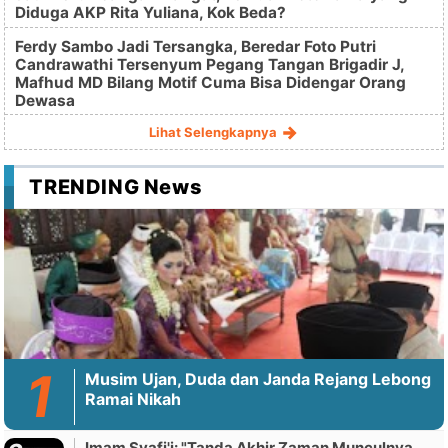
Diduga AKP Rita Yuliana, Kok Beda?
Ferdy Sambo Jadi Tersangka, Beredar Foto Putri
Candrawathi Tersenyum Pegang Tangan Brigadir J,
Mafhud MD Bilang Motif Cuma Bisa Didengar Orang
Dewasa
Lihat Selengkapnya
TRENDING News
Musim Ujan, Duda dan Janda Rejang Lebong
Ramai Nikah
Imam Syafi'i: "Tanda Akhir Zaman Munculnya