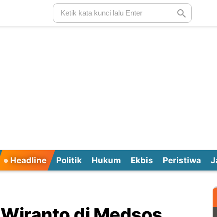
Headline
Politik
Hukum
Ekbis
Peristiwa
J
l Wiranto di Medsos,