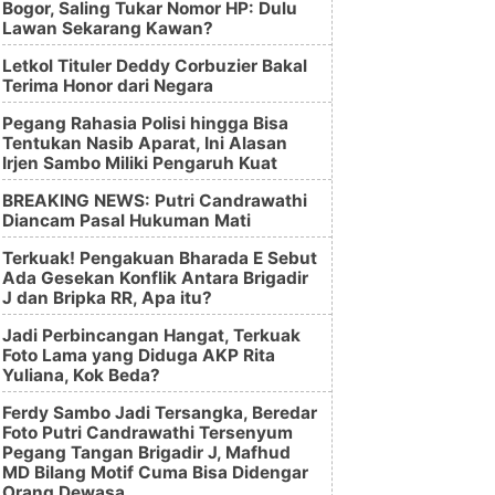
Bogor, Saling Tukar Nomor HP: Dulu
Lawan Sekarang Kawan?
Letkol Tituler Deddy Corbuzier Bakal
Terima Honor dari Negara
Pegang Rahasia Polisi hingga Bisa
Tentukan Nasib Aparat, Ini Alasan
Irjen Sambo Miliki Pengaruh Kuat
BREAKING NEWS: Putri Candrawathi
Diancam Pasal Hukuman Mati
Terkuak! Pengakuan Bharada E Sebut
Ada Gesekan Konflik Antara Brigadir
J dan Bripka RR, Apa itu?
Jadi Perbincangan Hangat, Terkuak
Foto Lama yang Diduga AKP Rita
Yuliana, Kok Beda?
Ferdy Sambo Jadi Tersangka, Beredar
Foto Putri Candrawathi Tersenyum
Pegang Tangan Brigadir J, Mafhud
MD Bilang Motif Cuma Bisa Didengar
Orang Dewasa