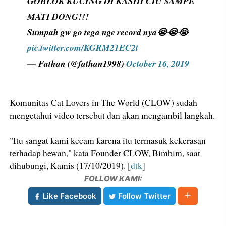
GOBLOK KUCING DI KASIH CIU SAMPE
MATI DONG!!!
Sumpah gw go tega nge record nya😭😭😭
pic.twitter.com/KGRM21EC2t
— Fathan (@fathan1998)
October 16, 2019
Komunitas Cat Lovers in The World (CLOW) sudah
mengetahui video tersebut dan akan mengambil langkah.
"Itu sangat kami kecam karena itu termasuk kekerasan
terhadap hewan," kata Founder CLOW, Bimbim, saat
dihubungi, Kamis (17/10/2019). [
dtk
]
FOLLOW KAMI:
Like Facebook
Follow Twitter