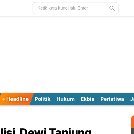
Headline
Politik
Hukum
Ekbis
Peristiwa
J
lisi, Dewi Tanjung