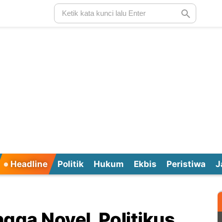
Headline
Politik
Hukum
Ekbis
Peristiwa
J
gga Novel, Politikus