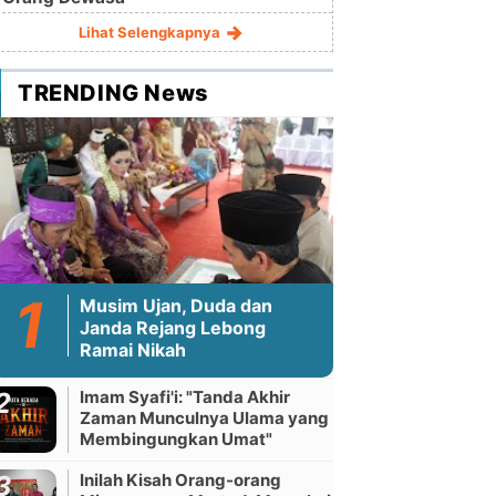
Lihat Selengkapnya
TRENDING News
Musim Ujan, Duda dan
Janda Rejang Lebong
Ramai Nikah
Imam Syafi'i: "Tanda Akhir
Zaman Munculnya Ulama yang
Membingungkan Umat"
Inilah Kisah Orang-orang