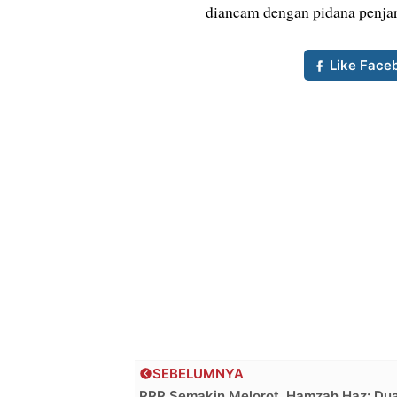
diancam dengan pidana penjar
Like Face
SEBELUMNYA
PPP Semakin Melorot, Hamzah Haz: Du