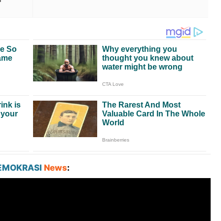
EMOKRASI
News
: