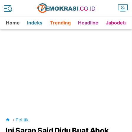
Home
Indeks
Trending
Headline
Jabodetab
Politik
Ini Saran Said Didu Buat Ahok