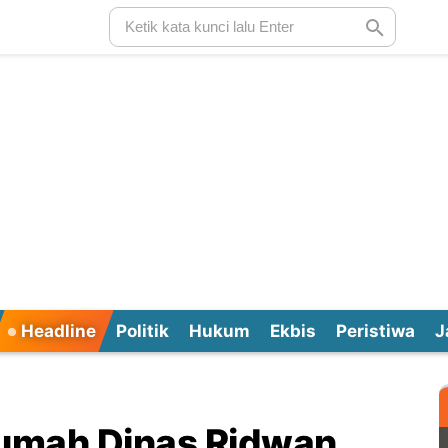
Headline
Politik
Hukum
Ekbis
Peristiwa
J
umah Dinas Ridwan