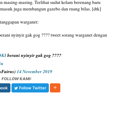
an masing-masing. Terlihat sudut kolam berenang baru
rmasuk juga membangun gazebo dan ruang bilas. [dtk]
 tanggapan warganet:
ani nyinyir gak gog ???? tweet sorang warganet dengan
DKI
berani nyinyir gak gog ????
Gu
sFairus)
14 November 2019
FOLLOW KAMI:
book
Follow Twitter