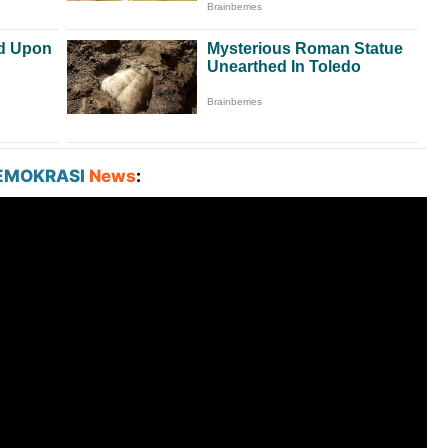
EMOKRASI
News
: