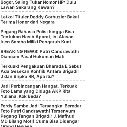
Bogor, Saling Tukar Nomor HP: Dulu
Lawan Sekarang Kawan?
Letkol Tituler Deddy Corbuzier Bakal
Terima Honor dari Negara
Pegang Rahasia Polisi hingga Bisa
Tentukan Nasib Aparat, Ini Alasan
Irjen Sambo Miliki Pengaruh Kuat
BREAKING NEWS: Putri Candrawathi
Diancam Pasal Hukuman Mati
Terkuak! Pengakuan Bharada E Sebut
Ada Gesekan Konflik Antara Brigadir
J dan Bripka RR, Apa itu?
Jadi Perbincangan Hangat, Terkuak
Foto Lama yang Diduga AKP Rita
Yuliana, Kok Beda?
Ferdy Sambo Jadi Tersangka, Beredar
Foto Putri Candrawathi Tersenyum
Pegang Tangan Brigadir J, Mafhud
MD Bilang Motif Cuma Bisa Didengar
Orang Dewasa