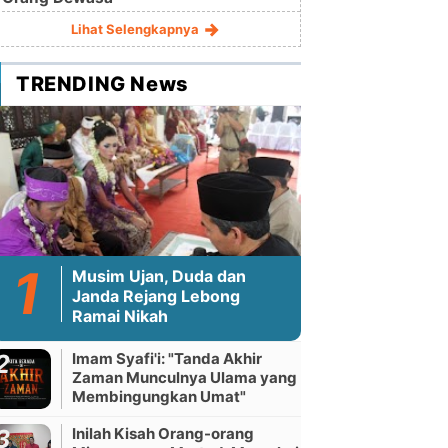
Lihat Selengkapnya
TRENDING News
Musim Ujan, Duda dan
Janda Rejang Lebong
Ramai Nikah
Imam Syafi'i: "Tanda Akhir
Zaman Munculnya Ulama yang
Membingungkan Umat"
Inilah Kisah Orang-orang