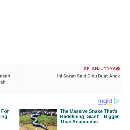
SELANJUTNYA
amaah
Ini Saran Said Didu Buat Ahok
dah