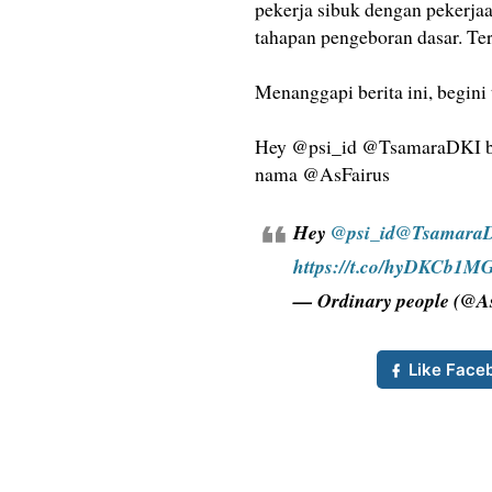
pekerja sibuk dengan pekerja
tahapan pengeboran dasar. Te
Menanggapi berita ini, begini
Hey @psi_id @TsamaraDKI ber
nama @AsFairus
Hey
@psi_id
@Tsamara
https://t.co/hyDKCb1M
— Ordinary people (@A
Like Face