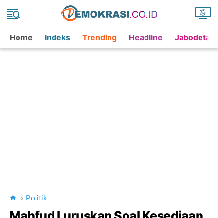
Home
Indeks
Trending
Headline
Jabodetab
Politik
Mahfud Luruskan Soal Kesediaan