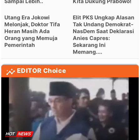
Sampai Lebih..
Kita Dukung Prabowo!
Utang Era Jokowi
Elit PKS Ungkap Alasan
Melonjak, Doktor Tifa
Tak Undang Demokrat-
Heran Masih Ada
NasDem Saat Deklarasi
Orang yang Memuja
Anies Capres:
Pemerintah
Sekarang Ini
Memang....
EDITOR Choice
HOT
NEWS