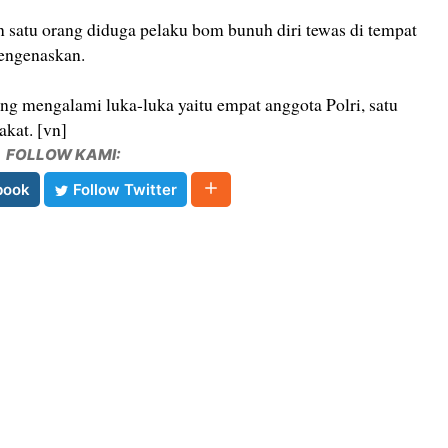
n satu orang diduga pelaku bom bunuh diri tewas di tempat
mengenaskan.
ang mengalami luka-luka yaitu empat anggota Polri, satu
kat. [vn]
FOLLOW KAMI:
book
Follow Twitter