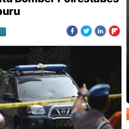
buru
i