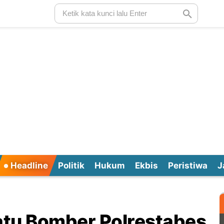
Headline
Politik
Hukum
Ekbis
Peristiwa
J
tu Bomber Polrestabes