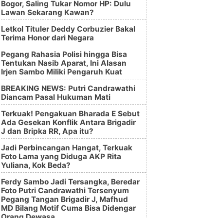
Bogor, Saling Tukar Nomor HP: Dulu
Lawan Sekarang Kawan?
Letkol Tituler Deddy Corbuzier Bakal
Terima Honor dari Negara
Pegang Rahasia Polisi hingga Bisa
Tentukan Nasib Aparat, Ini Alasan
Irjen Sambo Miliki Pengaruh Kuat
BREAKING NEWS: Putri Candrawathi
Diancam Pasal Hukuman Mati
Terkuak! Pengakuan Bharada E Sebut
Ada Gesekan Konflik Antara Brigadir
J dan Bripka RR, Apa itu?
Jadi Perbincangan Hangat, Terkuak
Foto Lama yang Diduga AKP Rita
Yuliana, Kok Beda?
Ferdy Sambo Jadi Tersangka, Beredar
Foto Putri Candrawathi Tersenyum
Pegang Tangan Brigadir J, Mafhud
MD Bilang Motif Cuma Bisa Didengar
Orang Dewasa