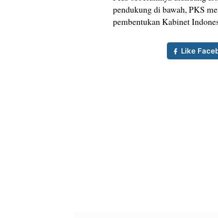
pendukung di bawah, PKS men
pembentukan Kabinet Indones
Like Face