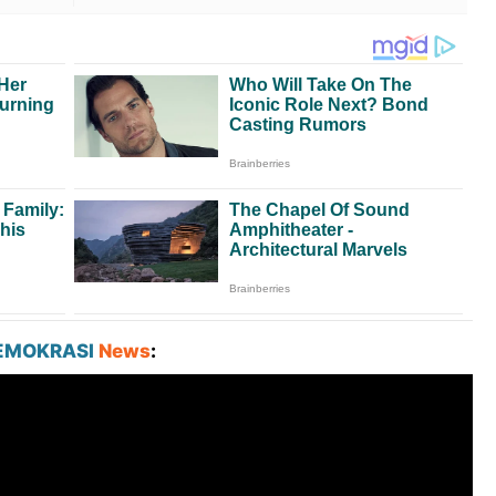
EMOKRASI
News
: