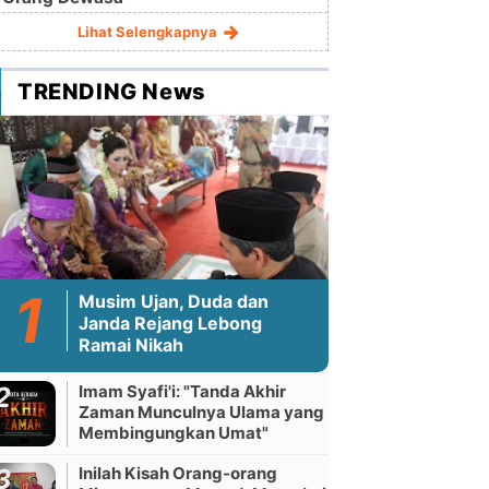
Lihat Selengkapnya
TRENDING News
Musim Ujan, Duda dan
Janda Rejang Lebong
Ramai Nikah
Imam Syafi'i: "Tanda Akhir
Zaman Munculnya Ulama yang
Membingungkan Umat"
Inilah Kisah Orang-orang