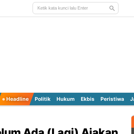
Headline
Politik
Hukum
Ekbis
Peristiwa
J
elum Ada (Lagi) Ajakan