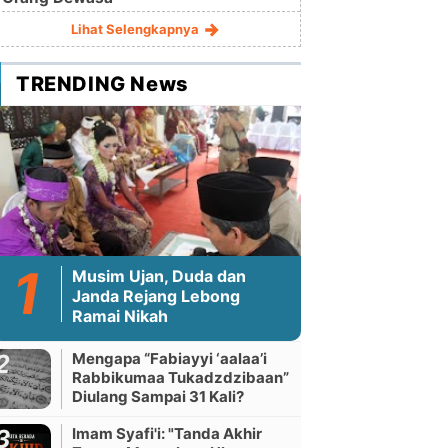
Lihat Selengkapnya
TRENDING News
Musim Ujan, Duda dan
Janda Rejang Lebong
Ramai Nikah
Mengapa “Fabiayyi ‘aalaa’i
Rabbikumaa Tukadzdzibaan”
Diulang Sampai 31 Kali?
Imam Syafi'i: "Tanda Akhir