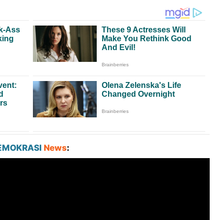
EMOKRASI
News
: