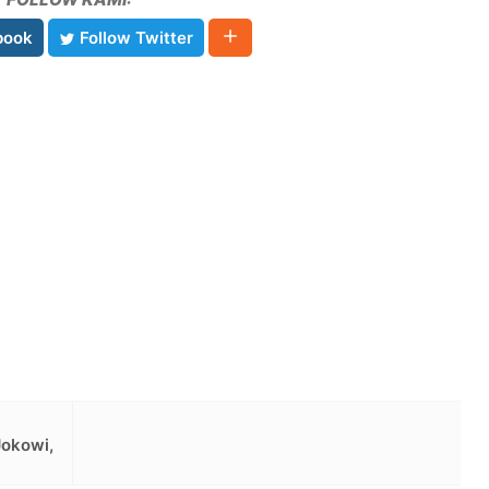
book
Follow Twitter
Jokowi,