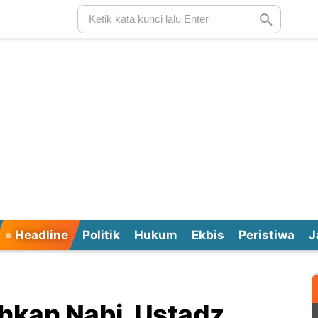
Headline
Politik
Hukum
Ekbis
Peristiwa
J
kan Nabi, Ustadz