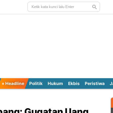
Headline
Politik
Hukum
Ekbis
Peristiwa
J
bang: Gugatan Uang