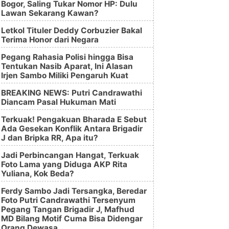
Bogor, Saling Tukar Nomor HP: Dulu
Lawan Sekarang Kawan?
Letkol Tituler Deddy Corbuzier Bakal
Terima Honor dari Negara
Pegang Rahasia Polisi hingga Bisa
Tentukan Nasib Aparat, Ini Alasan
Irjen Sambo Miliki Pengaruh Kuat
BREAKING NEWS: Putri Candrawathi
Diancam Pasal Hukuman Mati
Terkuak! Pengakuan Bharada E Sebut
Ada Gesekan Konflik Antara Brigadir
J dan Bripka RR, Apa itu?
Jadi Perbincangan Hangat, Terkuak
Foto Lama yang Diduga AKP Rita
Yuliana, Kok Beda?
Ferdy Sambo Jadi Tersangka, Beredar
Foto Putri Candrawathi Tersenyum
Pegang Tangan Brigadir J, Mafhud
MD Bilang Motif Cuma Bisa Didengar
Orang Dewasa