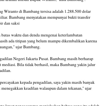
ang Wiranto di Bambang tersisa adalah 1.288.500 dolar
miliar. Bambang menyatakan mempunyai bukti transfer
r dan saksi
da batas waktu dan denda mengenai keterlambatan
sih ada titipan yang belum mampu dikembalikan karena
euangan," ujar Bambang.
ngadilan Negeri Jakarta Pusat. Bambang masih berharap
kat mediasi. Bila tidak berhasil, maka Bambang yakin jalur
adilan.
 percayakan kepada pengadilan, saya yakin masih banyak
ni menegakkan keadilan walaupun dalam tekanan," ujar
to lewat pengacaranya menjelaskan bahwa uang itu adalah