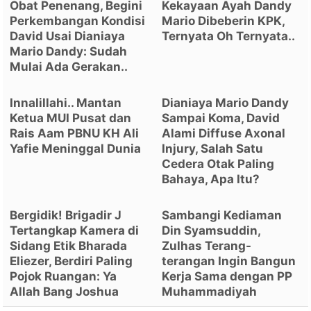
Obat Penenang, Begini
Kekayaan Ayah Dandy
Perkembangan Kondisi
Mario Dibeberin KPK,
David Usai Dianiaya
Ternyata Oh Ternyata..
Mario Dandy: Sudah
Mulai Ada Gerakan..
Innalillahi.. Mantan
Dianiaya Mario Dandy
Ketua MUI Pusat dan
Sampai Koma, David
Rais Aam PBNU KH Ali
Alami Diffuse Axonal
Yafie Meninggal Dunia
Injury, Salah Satu
Cedera Otak Paling
Bahaya, Apa Itu?
Bergidik! Brigadir J
Sambangi Kediaman
Tertangkap Kamera di
Din Syamsuddin,
Sidang Etik Bharada
Zulhas Terang-
Eliezer, Berdiri Paling
terangan Ingin Bangun
Pojok Ruangan: Ya
Kerja Sama dengan PP
Allah Bang Joshua
Muhammadiyah