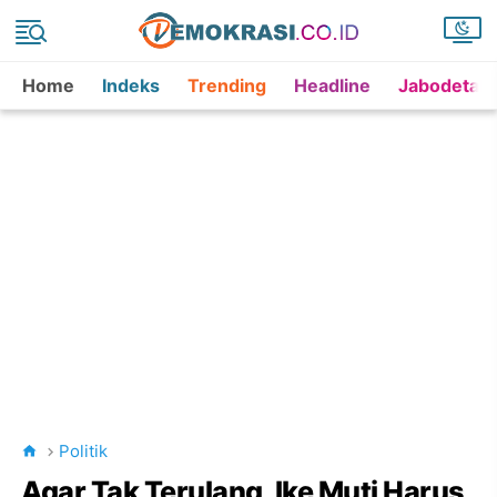
Home
Indeks
Trending
Headline
Jabodetab
Politik
Agar Tak Terulang, Ike Muti Harus