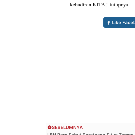
kehadiran KITA,” tutupnya.
Like Face
SEBELUMNYA
LBH Pers Sebut Peretasan Situs Tempo