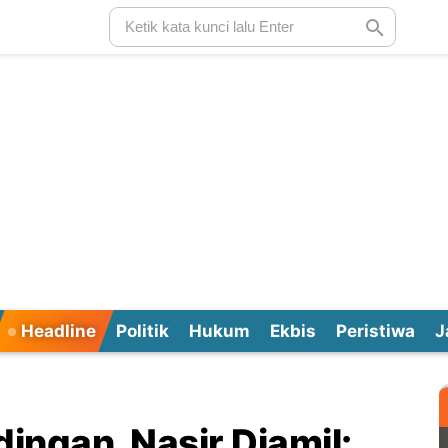
Headline
Politik
Hukum
Ekbis
Peristiwa
J
ngan, Nasir Djamil: