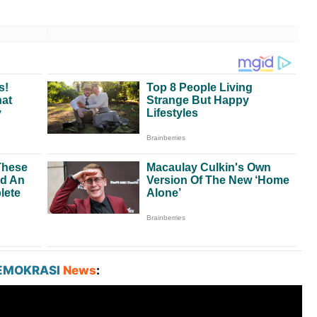
EMOKRASI
News
: