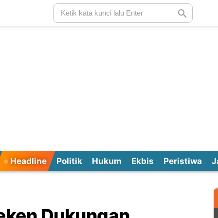
Headline
Politik
Hukum
Ekbis
Peristiwa
J
eken Dukungan