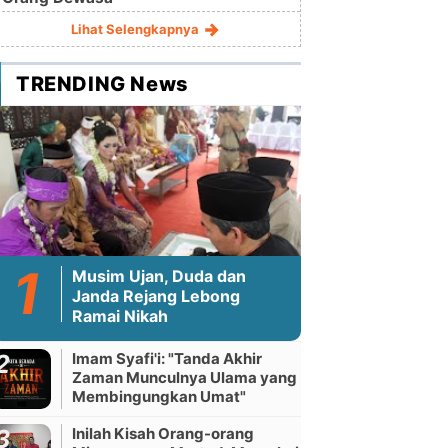
Lihat Selengkapnya
TRENDING News
Musim Ujan, Duda dan
Janda Rejang Lebong
Ramai Nikah
Imam Syafi'i: "Tanda Akhir
Zaman Munculnya Ulama yang
Membingungkan Umat"
Inilah Kisah Orang-orang