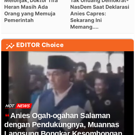
Melonjak, Doktor Tifa
Tak Undang Demokrat-
Heran Masih Ada
NasDem Saat Deklarasi
Orang yang Memuja
Anies Capres:
Pemerintah
Sekarang Ini
Memang....
EDITOR Choice
HOT
NEWS
Anies Ogah-ogahan Salaman
dengan Pendukungnya, Muannas
Langsung Bongkar Kesombongan