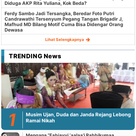
Diduga AKP Rita Yuliana, Kok Beda?
Ferdy Sambo Jadi Tersangka, Beredar Foto Putri
Candrawathi Tersenyum Pegang Tangan Brigadir J,
Mafhud MD Bilang Motif Cuma Bisa Didengar Orang
Dewasa
Lihat Selengkapnya
TRENDING News
Musim Ujan, Duda dan Janda Rejang Lebong
Ramai Nikah
Mengapa “Fabiayyi ‘aalaa’i Rabbikumaa