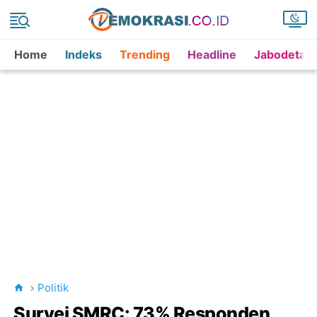
Home
Indeks
Trending
Headline
Jabodetab
Politik
Survei SMRC: 73% Responden