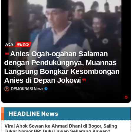
HOT
NEWS
Anies Ogah-ogahan Salaman
dengan Pendukungnya, Muannas
Langsung Bongkar Kesombongan
Anies di Depan Jokowi
DEMOKRASI News
HEADLINE News
Viral Ahok Sowan ke Ahmad Dhani di Bogor, Saling
Tukar Nomor HP: Dulu Lawan Sekarang Kawan?