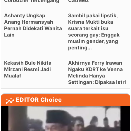
Corbuzier Tercengang
Catheez
Ashanty Ungkap
Sambil pakai lipstik,
Anang Hermansyah
Krisna Mukti buka
Pernah Didekati Wanita
suara terkait isu
Lain
seorang gay: Enggak
musim gender, yang
penting...
Kekasih Bule Nikita
Akhirnya Ferry Irawan
Mirzani Resmi Jadi
Ngaku KDRT ke Venna
Mualaf
Melinda Hanya
Settingan: Dipaksa Istri
EDITOR Choice