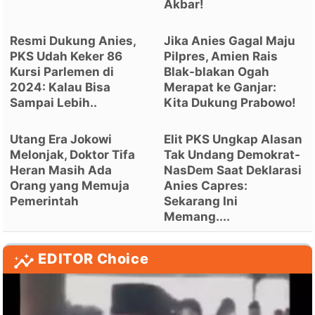
Akbar!
Resmi Dukung Anies,
Jika Anies Gagal Maju
PKS Udah Keker 86
Pilpres, Amien Rais
Kursi Parlemen di
Blak-blakan Ogah
2024: Kalau Bisa
Merapat ke Ganjar:
Sampai Lebih..
Kita Dukung Prabowo!
Utang Era Jokowi
Elit PKS Ungkap Alasan
Melonjak, Doktor Tifa
Tak Undang Demokrat-
Heran Masih Ada
NasDem Saat Deklarasi
Orang yang Memuja
Anies Capres:
Pemerintah
Sekarang Ini
Memang....
EDITOR Choice