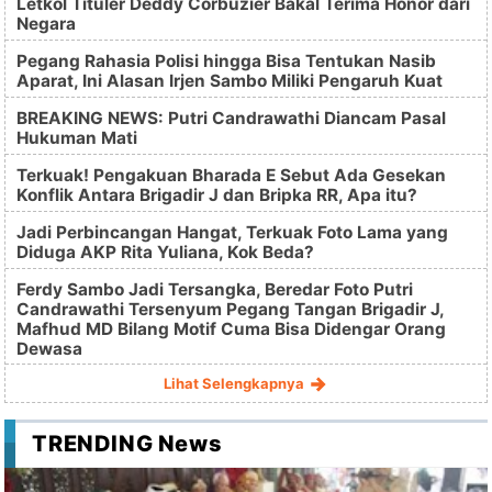
Letkol Tituler Deddy Corbuzier Bakal Terima Honor dari
Negara
Pegang Rahasia Polisi hingga Bisa Tentukan Nasib
Aparat, Ini Alasan Irjen Sambo Miliki Pengaruh Kuat
BREAKING NEWS: Putri Candrawathi Diancam Pasal
Hukuman Mati
Terkuak! Pengakuan Bharada E Sebut Ada Gesekan
Konflik Antara Brigadir J dan Bripka RR, Apa itu?
Jadi Perbincangan Hangat, Terkuak Foto Lama yang
Diduga AKP Rita Yuliana, Kok Beda?
Ferdy Sambo Jadi Tersangka, Beredar Foto Putri
Candrawathi Tersenyum Pegang Tangan Brigadir J,
Mafhud MD Bilang Motif Cuma Bisa Didengar Orang
Dewasa
Lihat Selengkapnya
TRENDING News