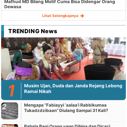
Mafhud MD Bilang Motif Cuma Bisa Didengar Orang
Dewasa
Lihat Selengkapnya
TRENDING News
Musim Ujan, Duda dan Janda Rejang Lebong
Ramai Nikah
Mengapa “Fabiayyi ‘aalaa’i Rabbikumaa
Tukadzdzibaan” Diulang Sampai 31 Kali?
Pahala Bagi Orang yang Dihina dan Dicaci