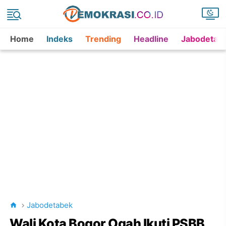
Home
Indeks
Trending
Headline
Jabodetab
Jabodetabek
Wali Kota Bogor Ogah Ikuti PSBB