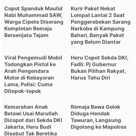
Copot Spanduk Maulid
Kurir Paket Nekat
Nabi Muhammad SAW,
Lompat Lantai 2 Saat
Warga Cipete Diserang
Penggerebekan Sarang
Komplotan Remaja
Narkoba di Kampung
Bersenjata Tajam
Bahari, Banyak Paket
yang Belum Diantar
Viral Pengemudi Mobil
Heru Copot Sekda DKI,
Todongkan Pistol ke
Fadli: Pj Gubernur
Arah Pengendara
Bukan Pilihan Rakyat,
Motor di Kebayoran
Harus Tahu Diri
Lama, Polisi: Cuma
Ditepok-tepok
Kemarahan Anak
Remaja Bawa Golok
Betawi Usai Marullah
Diduga Hendak
Dicopot dari Sekda DKI
Tawuran, Langsung
Jakarta, Heru Budi
Digotong ke Mapolres
Disebut Tak Beretika