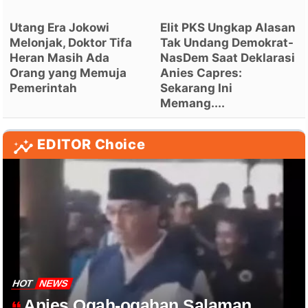
Utang Era Jokowi
Elit PKS Ungkap Alasan
Melonjak, Doktor Tifa
Tak Undang Demokrat-
Heran Masih Ada
NasDem Saat Deklarasi
Orang yang Memuja
Anies Capres:
Pemerintah
Sekarang Ini
Memang....
EDITOR Choice
HOT
NEWS
Anies Ogah-ogahan Salaman