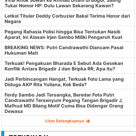
Viral Ahok Sowan ke Ahmad Dhani di Bogor, Saling
Tukar Nomor HP: Dulu Lawan Sekarang Kawan?
Letkol Tituler Deddy Corbuzier Bakal Terima Honor dari
Negara
Pegang Rahasia Polisi hingga Bisa Tentukan Nasib
Aparat, Ini Alasan Irjen Sambo Miliki Pengaruh Kuat
BREAKING NEWS: Putri Candrawathi Diancam Pasal
Hukuman Mati
Terkuak! Pengakuan Bharada E Sebut Ada Gesekan
Konflik Antara Brigadir J dan Bripka RR, Apa itu?
Jadi Perbincangan Hangat, Terkuak Foto Lama yang
Diduga AKP Rita Yuliana, Kok Beda?
Ferdy Sambo Jadi Tersangka, Beredar Foto Putri
Candrawathi Tersenyum Pegang Tangan Brigadir J,
Mafhud MD Bilang Motif Cuma Bisa Didengar Orang
Dewasa
Lihat Selengkapnya