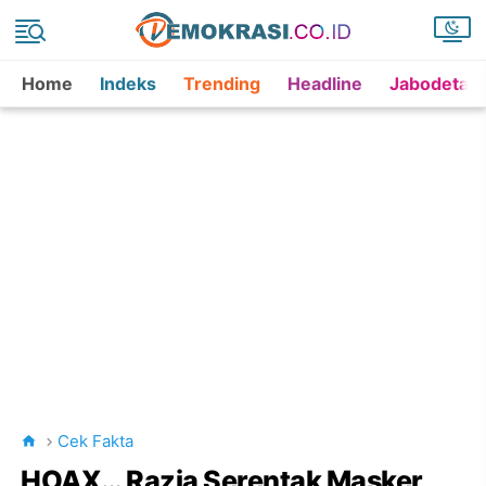
Home
Indeks
Trending
Headline
Jabodetab
Cek Fakta
HOAX… Razia Serentak Masker,