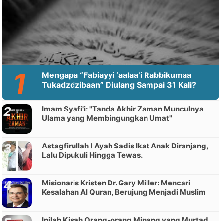
Mengapa “Fabiayyi ‘aalaa’i Rabbikumaa
Tukadzdzibaan” Diulang Sampai 31 Kali?
Imam Syafi'i: "Tanda Akhir Zaman Munculnya
Ulama yang Membingungkan Umat"
Astagfirullah ! Ayah Sadis Ikat Anak Diranjang,
Lalu Dipukuli Hingga Tewas.
Misionaris Kristen Dr. Gary Miller: Mencari
Kesalahan Al Quran, Berujung Menjadi Muslim
Inilah Kisah Orang-orang Minang yang Murtad,