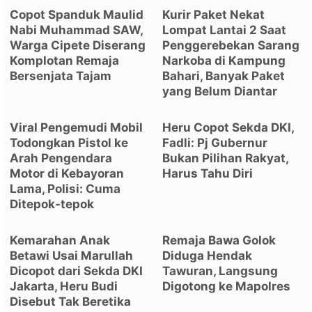
Copot Spanduk Maulid
Kurir Paket Nekat
Nabi Muhammad SAW,
Lompat Lantai 2 Saat
Warga Cipete Diserang
Penggerebekan Sarang
Komplotan Remaja
Narkoba di Kampung
Bersenjata Tajam
Bahari, Banyak Paket
yang Belum Diantar
Viral Pengemudi Mobil
Heru Copot Sekda DKI,
Todongkan Pistol ke
Fadli: Pj Gubernur
Arah Pengendara
Bukan Pilihan Rakyat,
Motor di Kebayoran
Harus Tahu Diri
Lama, Polisi: Cuma
Ditepok-tepok
Kemarahan Anak
Remaja Bawa Golok
Betawi Usai Marullah
Diduga Hendak
Dicopot dari Sekda DKI
Tawuran, Langsung
Jakarta, Heru Budi
Digotong ke Mapolres
Disebut Tak Beretika