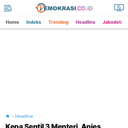
Home
Indeks
Trending
Headline
Jabodetab
Headline
Kena Sentil 3 Menteri, Anies