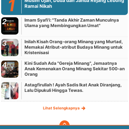
Musim Ujan, Duda dan Janda Rejang Lebong
Ramai Nikah
Imam Syafi'i: "Tanda Akhir Zaman Munculnya
Ulama yang Membingungkan Umat"
Inilah Kisah Orang-orang Minang yang Murtad,
Memakai Atribut-atribut Budaya Minang untuk
Kristenisasi
Kini Sudah Ada "Gereja Minang", Jemaatnya
Anak Kemenakan Orang Minang Sekitar 500-an
Orang
Astagfirullah ! Ayah Sadis Ikat Anak Diranjang,
Lalu Dipukuli Hingga Tewas.
Lihat Selengkapnya