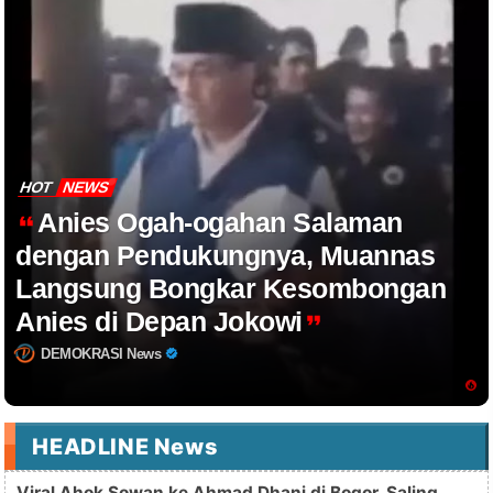
HOT
NEWS
Anies Ogah-ogahan Salaman
dengan Pendukungnya, Muannas
Langsung Bongkar Kesombongan
Anies di Depan Jokowi
DEMOKRASI News
HEADLINE News
Viral Ahok Sowan ke Ahmad Dhani di Bogor, Saling