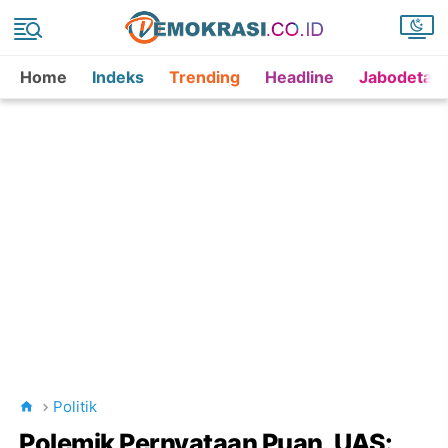
Home
Indeks
Trending
Headline
Jabodetab
Politik
Polemik Pernyataan Puan, UAS: