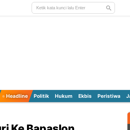
Headline
Politik
Hukum
Ekbis
Peristiwa
J
i Ke Bapaslon