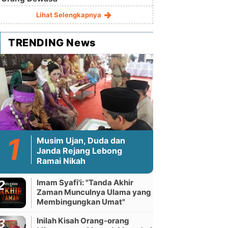
Lihat Selengkapnya
TRENDING News
Musim Ujan, Duda dan
Janda Rejang Lebong
Ramai Nikah
Imam Syafi'i: "Tanda Akhir
Zaman Munculnya Ulama yang
Membingungkan Umat"
Inilah Kisah Orang-orang