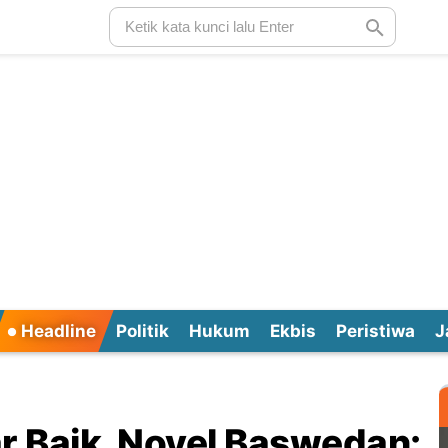
Headline
Politik
Hukum
Ekbis
Peristiwa
J
 Baik, Novel Baswedan: