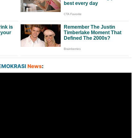
EMOKRASI
News
: