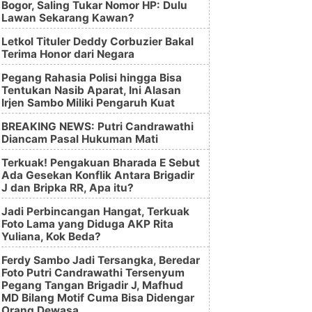
Bogor, Saling Tukar Nomor HP: Dulu
Lawan Sekarang Kawan?
Letkol Tituler Deddy Corbuzier Bakal
Terima Honor dari Negara
Pegang Rahasia Polisi hingga Bisa
Tentukan Nasib Aparat, Ini Alasan
Irjen Sambo Miliki Pengaruh Kuat
BREAKING NEWS: Putri Candrawathi
Diancam Pasal Hukuman Mati
Terkuak! Pengakuan Bharada E Sebut
Ada Gesekan Konflik Antara Brigadir
J dan Bripka RR, Apa itu?
Jadi Perbincangan Hangat, Terkuak
Foto Lama yang Diduga AKP Rita
Yuliana, Kok Beda?
Ferdy Sambo Jadi Tersangka, Beredar
Foto Putri Candrawathi Tersenyum
Pegang Tangan Brigadir J, Mafhud
MD Bilang Motif Cuma Bisa Didengar
Orang Dewasa