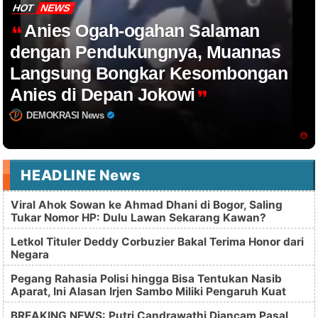
HOT
NEWS
Anies Ogah-ogahan Salaman
dengan Pendukungnya, Muannas
Langsung Bongkar Kesombongan
Anies di Depan Jokowi
DEMOKRASI News
HEADLINE News
Viral Ahok Sowan ke Ahmad Dhani di Bogor, Saling
Tukar Nomor HP: Dulu Lawan Sekarang Kawan?
Letkol Tituler Deddy Corbuzier Bakal Terima Honor dari
Negara
Pegang Rahasia Polisi hingga Bisa Tentukan Nasib
Aparat, Ini Alasan Irjen Sambo Miliki Pengaruh Kuat
BREAKING NEWS: Putri Candrawathi Diancam Pasal