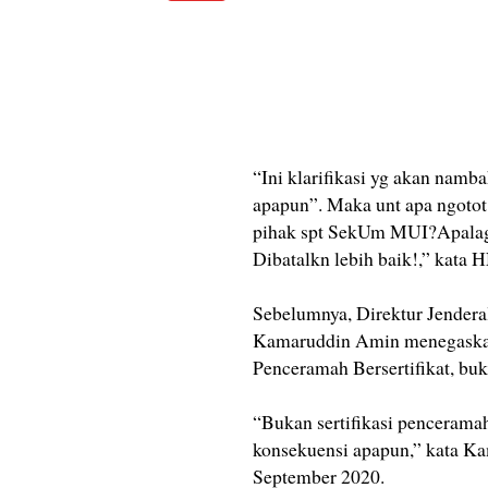
“Ini klarifikasi yg akan namb
apapun”. Maka unt apa ngoto
pihak spt SekUm MUI?Apalag
Dibatalkn lebih baik!,” kata 
Sebelumnya, Direktur Jender
Kamaruddin Amin menegaska
Penceramah Bersertifikat, buk
“Bukan sertifikasi penceramah,
konsekuensi apapun,” kata Kam
September 2020.