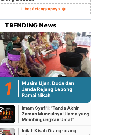
Lihat Selengkapnya
TRENDING News
Musim Ujan, Duda dan
Janda Rejang Lebong
Ramai Nikah
Imam Syafi'i: "Tanda Akhir
Zaman Munculnya Ulama yang
Membingungkan Umat"
Inilah Kisah Orang-orang