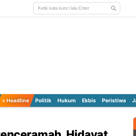
Headline
Politik
Hukum
Ekbis
Peristiwa
J
 Penceramah, Hidayat