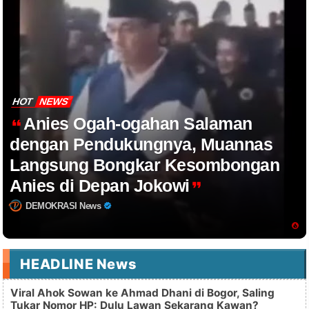
HOT
NEWS
Anies Ogah-ogahan Salaman
dengan Pendukungnya, Muannas
Langsung Bongkar Kesombongan
Anies di Depan Jokowi
DEMOKRASI News
HEADLINE News
Viral Ahok Sowan ke Ahmad Dhani di Bogor, Saling
Tukar Nomor HP: Dulu Lawan Sekarang Kawan?