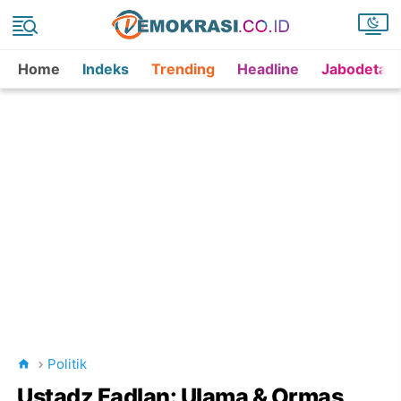
Home
Indeks
Trending
Headline
Jabodetab
Politik
Ustadz Fadlan: Ulama & Ormas