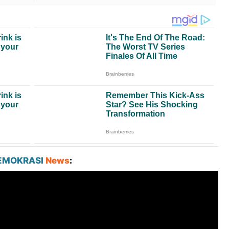
EMOKRASI
News
: