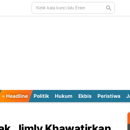
Headline
Politik
Hukum
Ekbis
Peristiwa
J
ak, Jimly Khawatirkan