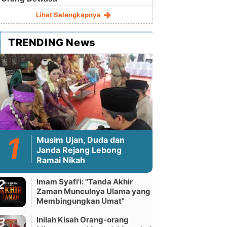
Lihat Selengkapnya
TRENDING News
Musim Ujan, Duda dan
Janda Rejang Lebong
Ramai Nikah
Imam Syafi'i: "Tanda Akhir
Zaman Munculnya Ulama yang
Membingungkan Umat"
Inilah Kisah Orang-orang