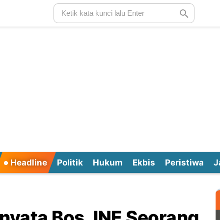
Headline
Politik
Hukum
Ekbis
Peristiwa
J
rnyata Bos JNE Seorang