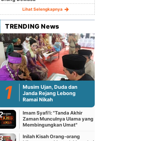
Lihat Selengkapnya
TRENDING News
Musim Ujan, Duda dan
Janda Rejang Lebong
Ramai Nikah
Imam Syafi'i: "Tanda Akhir
Zaman Munculnya Ulama yang
Membingungkan Umat"
Inilah Kisah Orang-orang