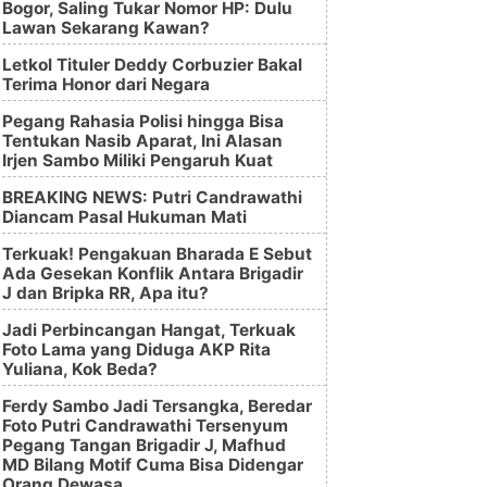
Bogor, Saling Tukar Nomor HP: Dulu
Lawan Sekarang Kawan?
Letkol Tituler Deddy Corbuzier Bakal
Terima Honor dari Negara
Pegang Rahasia Polisi hingga Bisa
Tentukan Nasib Aparat, Ini Alasan
Irjen Sambo Miliki Pengaruh Kuat
BREAKING NEWS: Putri Candrawathi
Diancam Pasal Hukuman Mati
Terkuak! Pengakuan Bharada E Sebut
Ada Gesekan Konflik Antara Brigadir
J dan Bripka RR, Apa itu?
Jadi Perbincangan Hangat, Terkuak
Foto Lama yang Diduga AKP Rita
Yuliana, Kok Beda?
Ferdy Sambo Jadi Tersangka, Beredar
Foto Putri Candrawathi Tersenyum
Pegang Tangan Brigadir J, Mafhud
MD Bilang Motif Cuma Bisa Didengar
Orang Dewasa