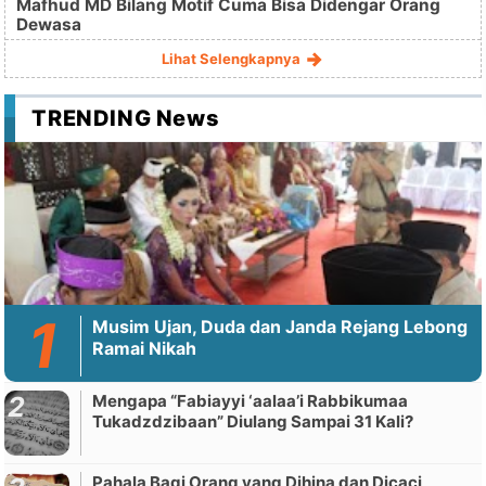
Mafhud MD Bilang Motif Cuma Bisa Didengar Orang
Dewasa
Lihat Selengkapnya
TRENDING News
Musim Ujan, Duda dan Janda Rejang Lebong
Ramai Nikah
Mengapa “Fabiayyi ‘aalaa’i Rabbikumaa
Tukadzdzibaan” Diulang Sampai 31 Kali?
Pahala Bagi Orang yang Dihina dan Dicaci