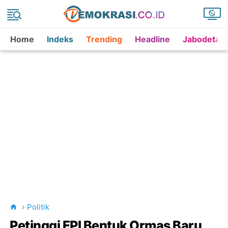
Home
Indeks
Trending
Headline
Jabodetab
Politik
Petinggi FPI Bentuk Ormas Baru,