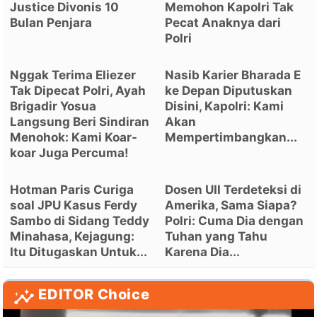
Justice Divonis 10
Memohon Kapolri Tak
Bulan Penjara
Pecat Anaknya dari
Polri
Nggak Terima Eliezer
Nasib Karier Bharada E
Tak Dipecat Polri, Ayah
ke Depan Diputuskan
Brigadir Yosua
Disini, Kapolri: Kami
Langsung Beri Sindiran
Akan
Menohok: Kami Koar-
Mempertimbangkan...
koar Juga Percuma!
Hotman Paris Curiga
Dosen UII Terdeteksi di
soal JPU Kasus Ferdy
Amerika, Sama Siapa?
Sambo di Sidang Teddy
Polri: Cuma Dia dengan
Minahasa, Kejagung:
Tuhan yang Tahu
Itu Ditugaskan Untuk...
Karena Dia...
EDITOR Choice