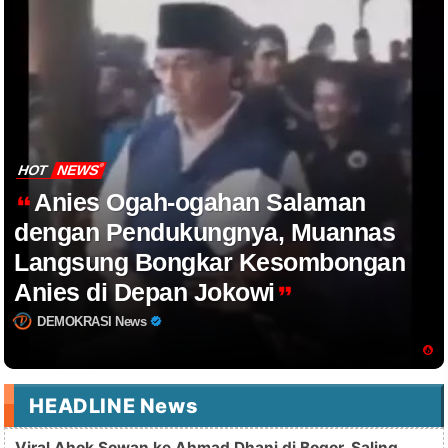
HOT
NEWS
Anies Ogah-ogahan Salaman
dengan Pendukungnya, Muannas
Langsung Bongkar Kesombongan
Anies di Depan Jokowi
DEMOKRASI News
HEADLINE News
Viral Ahok Sowan ke Ahmad Dhani di Bogor, Saling