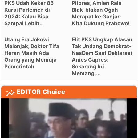
PKS Udah Keker 86
Pilpres, Amien Rais
Kursi Parlemen di
Blak-blakan Ogah
2024: Kalau Bisa
Merapat ke Ganjar:
Sampai Lebih..
Kita Dukung Prabowo!
Utang Era Jokowi
Elit PKS Ungkap Alasan
Melonjak, Doktor Tifa
Tak Undang Demokrat-
Heran Masih Ada
NasDem Saat Deklarasi
Orang yang Memuja
Anies Capres:
Pemerintah
Sekarang Ini
Memang....
EDITOR Choice