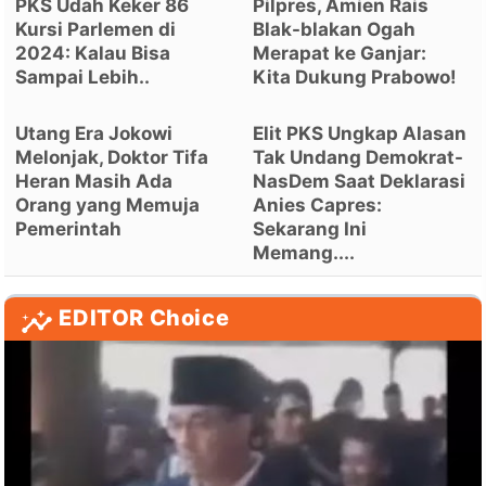
PKS Udah Keker 86
Pilpres, Amien Rais
Kursi Parlemen di
Blak-blakan Ogah
2024: Kalau Bisa
Merapat ke Ganjar:
Sampai Lebih..
Kita Dukung Prabowo!
Utang Era Jokowi
Elit PKS Ungkap Alasan
Melonjak, Doktor Tifa
Tak Undang Demokrat-
Heran Masih Ada
NasDem Saat Deklarasi
Orang yang Memuja
Anies Capres:
Pemerintah
Sekarang Ini
Memang....
EDITOR Choice