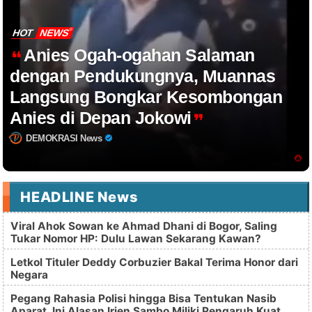
HOT
NEWS
Anies Ogah-ogahan Salaman
dengan Pendukungnya, Muannas
Langsung Bongkar Kesombongan
Anies di Depan Jokowi
DEMOKRASI News
HEADLINE News
Viral Ahok Sowan ke Ahmad Dhani di Bogor, Saling
Tukar Nomor HP: Dulu Lawan Sekarang Kawan?
Letkol Tituler Deddy Corbuzier Bakal Terima Honor dari
Negara
Pegang Rahasia Polisi hingga Bisa Tentukan Nasib
Aparat, Ini Alasan Irjen Sambo Miliki Pengaruh Kuat