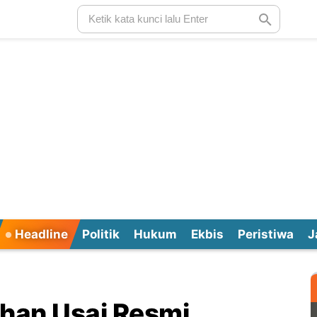
Headline
Politik
Hukum
Ekbis
Peristiwa
J
ahan Usai Resmi