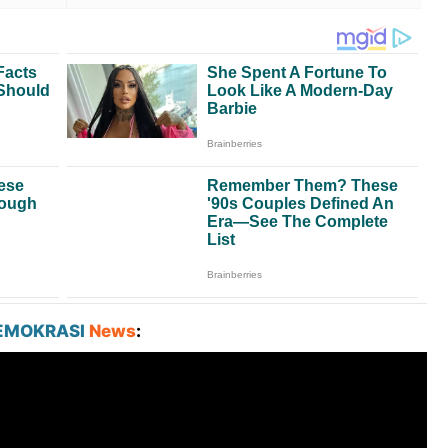
EMOKRASI
News
: