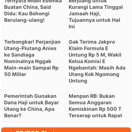
Ternyata Mobil Esemka
Berjuang untuk
Buatan China, Said
Kurangi Lama Tinggal
Didu: Kau Bohongi
Jamaah Haji,
Berulang-ulang!
Tujuannya untuk Hal
Ini
Terbongkar! Perjanjian
Gak Terima Jakpro
Utang-Piutang Anies
Klaim Formula E
ke Sandiaga
Untung Rp 5 M, Wakil
Nominalnya Nggak
Ketua Komisi E
Main-main Sampai Rp
Ngebantah: Masih Ada
50 Miliar
Utang Kok Ngomong
Untung
Pemerintah Gunakan
Menpan RB: Bukan
Dana Haji untuk Bayar
Semua Anggaran
Utang ke China, Apa
Kemiskinan Rp 500 T
Benar?
Terserap untuk Rapat