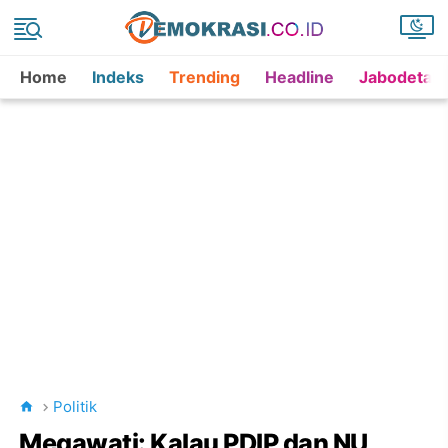
Home
Indeks
Trending
Headline
Jabodetab
Politik
Megawati: Kalau PDIP dan NU