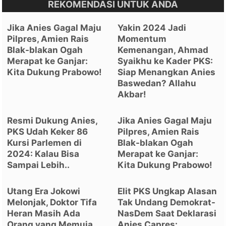
REKOMENDASI UNTUK ANDA
Jika Anies Gagal Maju
Yakin 2024 Jadi
Pilpres, Amien Rais
Momentum
Blak-blakan Ogah
Kemenangan, Ahmad
Merapat ke Ganjar:
Syaikhu ke Kader PKS:
Kita Dukung Prabowo!
Siap Menangkan Anies
Baswedan? Allahu
Akbar!
Resmi Dukung Anies,
Jika Anies Gagal Maju
PKS Udah Keker 86
Pilpres, Amien Rais
Kursi Parlemen di
Blak-blakan Ogah
2024: Kalau Bisa
Merapat ke Ganjar:
Sampai Lebih..
Kita Dukung Prabowo!
Utang Era Jokowi
Elit PKS Ungkap Alasan
Melonjak, Doktor Tifa
Tak Undang Demokrat-
Heran Masih Ada
NasDem Saat Deklarasi
Orang yang Memuja
Anies Capres: