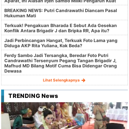
Aparat, Ini Alasan Irjen Sambo Miliki Pengaruh Kuat
BREAKING NEWS: Putri Candrawathi Diancam Pasal
Hukuman Mati
Terkuak! Pengakuan Bharada E Sebut Ada Gesekan
Konflik Antara Brigadir J dan Bripka RR, Apa itu?
Jadi Perbincangan Hangat, Terkuak Foto Lama yang
Diduga AKP Rita Yuliana, Kok Beda?
Ferdy Sambo Jadi Tersangka, Beredar Foto Putri
Candrawathi Tersenyum Pegang Tangan Brigadir J,
Mafhud MD Bilang Motif Cuma Bisa Didengar Orang
Dewasa
Lihat Selengkapnya
TRENDING News