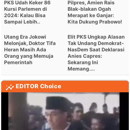
PKS Udah Keker 86
Pilpres, Amien Rais
Kursi Parlemen di
Blak-blakan Ogah
2024: Kalau Bisa
Merapat ke Ganjar:
Sampai Lebih..
Kita Dukung Prabowo!
Utang Era Jokowi
Elit PKS Ungkap Alasan
Melonjak, Doktor Tifa
Tak Undang Demokrat-
Heran Masih Ada
NasDem Saat Deklarasi
Orang yang Memuja
Anies Capres:
Pemerintah
Sekarang Ini
Memang....
EDITOR Choice